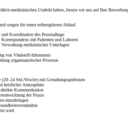
tlich-medizinischen Umfeld haben, freuen wir uns auf Ihre Bewerbun
und sorgen für einen reibungslosen Ablauf.
 und Koordination des Praxisalltags
e Korrespondenz mit Patienten und Laboren
d Verwaltung medizinischer Unterlagen
g von Vitalstoff-Infusionen
ltung organisatorischer Prozesse
le (20–24 Std./Woche) mit Gestaltungsspielraum
nd herzlicher Atmosphäre
d direkte Kommunikation
erentwicklung der Praxis
een einzubringen
esundheitsverständnis
tzt wird