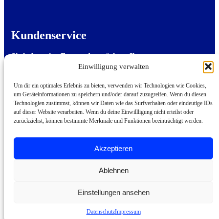
Kundenservice
Sie haben eine Frage oder möchten Ihre
Stellenanzeige per E-Mail einreichen?
Einwilligung verwalten
Sie erreichen uns von Montag bis Freitag von
8:00 bis 18:00 Uhr per E-Mail.
Um dir ein optimales Erlebnis zu bieten, verwenden wir Technologien wie Cookies,
um Geräteinformationen zu speichern und/oder darauf zuzugreifen. Wenn du diesen
Technologien zustimmst, können wir Daten wie das Surfverhalten oder eindeutige IDs
Kundenservice kontaktieren
auf dieser Website verarbeiten. Wenn du deine Einwillligung nicht erteilst oder
zurückziehst, können bestimmte Merkmale und Funktionen beeinträchtigt werden.
Akzeptieren
© 2026 Alle Rechte vorbehalten.
Ablehnen
Einstellungen ansehen
AGB
|
Datenschutz
|
Impressum
Datenschutz
Impressum