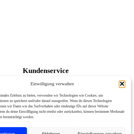
Kundenservice
Sie haben eine Frage oder möchten
Einwilligung verwalten
Ihre Stellenanzeige per E-Mail
einreichen?
timales Erlebnis zu bieten, verwenden wir Technologien wie Cookies, um
Sie erreichen uns von Montag bis
tionen zu speichern und/oder darauf zuzugreifen. Wenn du diesen Technologien
Freitag von 8:00 bis 18:00 Uhr per E-
nnen wir Daten wie das Surfverhalten oder eindeutige IDs auf dieser Website
Mail.
enn du deine Einwillligung nicht erteilst oder zurückziehst, können bestimmte Merkmale
n beeinträchtigt werden.
Kundenservice kontaktieren
eptieren
Ablehnen
Einstellungen ansehen