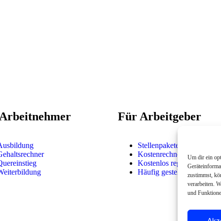
 Arbeitnehmer
Für Arbeitgeber
Ausbildung
Stellenpakete
Gehaltsrechner
Kostenrechner
Um dir ein op
Quereinstieg
Kostenlos registrieren
Geräteinforma
Weiterbildung
Häufig gestellte Fragen
zustimmst, kö
verarbeiten. W
und Funktione
Akz