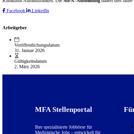
Klinikums Altmühlfranken. Die
MFA
–
Ausbildung
dauert drei Jahre
Facebook
LinkedIn
Arbeitgeber
Veröffentlichungsdatum
31. Januar 2026
Gültigkeitsdatum
2. März 2026
MFA Stellenportal
Fü
Ihre spezialisierte Jobbörse für
Medizinische Jobs – entwickelt für