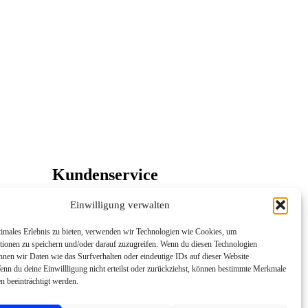
Kundenservice
Sie haben eine Frage oder möchten
Einwilligung verwalten
Ihre Stellenanzeige per E-Mail
einreichen?
timales Erlebnis zu bieten, verwenden wir Technologien wie Cookies, um
Sie erreichen uns von Montag bis
tionen zu speichern und/oder darauf zuzugreifen. Wenn du diesen Technologien
Freitag von 8:00 bis 18:00 Uhr per E-
nnen wir Daten wie das Surfverhalten oder eindeutige IDs auf dieser Website
Mail.
enn du deine Einwillligung nicht erteilst oder zurückziehst, können bestimmte Merkmale
n beeinträchtigt werden.
Kundenservice kontaktieren