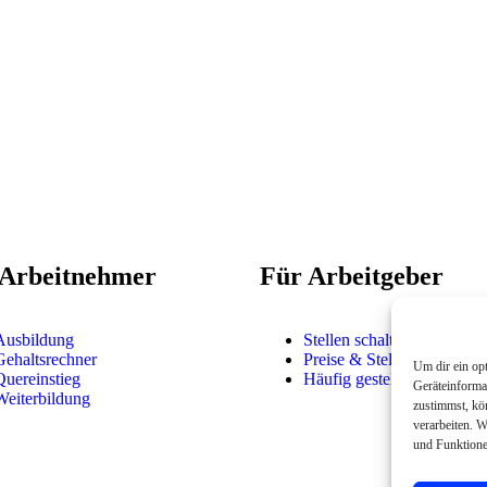
 Arbeitnehmer
Für Arbeitgeber
Ausbildung
Stellen schalten
Gehaltsrechner
Preise & Stellenpakete
Um dir ein op
Quereinstieg
Häufig gestellte Fragen
Geräteinforma
Weiterbildung
zustimmst, kö
verarbeiten. W
und Funktione