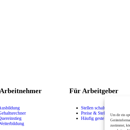
 Arbeitnehmer
Für Arbeitgeber
Ausbildung
Stellen schalten
Gehaltsrechner
Preise & Stellenpakete
Um dir ein op
Quereinstieg
Häufig gestellte Fragen
Geräteinforma
Weiterbildung
zustimmst, kö