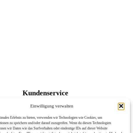
Kundenservice
Sie haben eine Frage oder möchten
Einwilligung verwalten
Ihre Stellenanzeige per E-Mail
einreichen?
timales Erlebnis zu bieten, verwenden wir Technologien wie Cookies, um
Sie erreichen uns von Montag bis
tionen zu speichern und/oder darauf zuzugreifen. Wenn du diesen Technologien
Freitag von 8:00 bis 18:00 Uhr per E-
nnen wir Daten wie das Surfverhalten oder eindeutige IDs auf dieser Website
Mail.