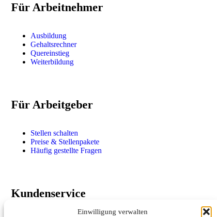
Für Arbeitnehmer
Ausbildung
Gehaltsrechner
Quereinstieg
Weiterbildung
Für Arbeitgeber
Stellen schalten
Preise & Stellenpakete
Häufig gestellte Fragen
Kundenservice
Einwilligung verwalten
Sie haben eine Frage oder möchten Ihre Stellenanzeige per