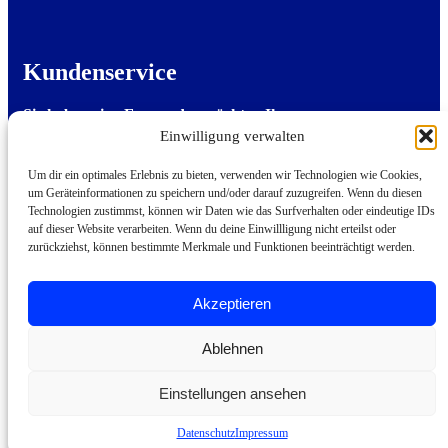
Kundenservice
Sie haben eine Frage oder möchten Ihre
Stellenanzeige per E-Mail einreichen?
Einwilligung verwalten
Sie erreichen uns von Montag bis Freitag von
8:00 bis 18:00 Uhr per E-Mail.
Um dir ein optimales Erlebnis zu bieten, verwenden wir Technologien wie Cookies,
um Geräteinformationen zu speichern und/oder darauf zuzugreifen. Wenn du diesen
Technologien zustimmst, können wir Daten wie das Surfverhalten oder eindeutige IDs
Kundenservice kontaktieren
auf dieser Website verarbeiten. Wenn du deine Einwillligung nicht erteilst oder
zurückziehst, können bestimmte Merkmale und Funktionen beeinträchtigt werden.
Akzeptieren
© 2026 Alle Rechte vorbehalten.
Ablehnen
Einstellungen ansehen
AGB
|
Datenschutz
|
Impressum
Datenschutz
Impressum