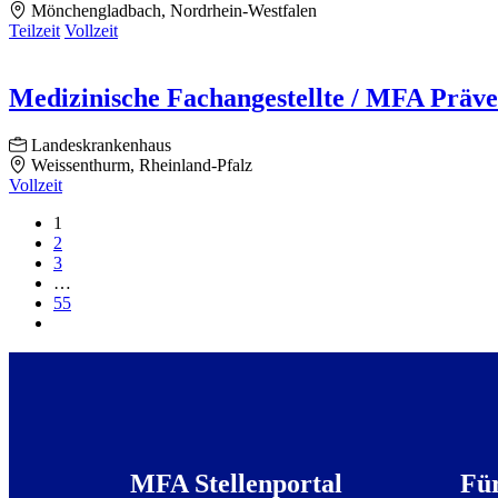
Mönchengladbach, Nordrhein-Westfalen
Teilzeit
Vollzeit
Medizinische Fachangestellte / MFA Präv
Landeskrankenhaus
Weissenthurm, Rheinland-Pfalz
Vollzeit
1
2
3
…
55
MFA Stellenportal
Fü