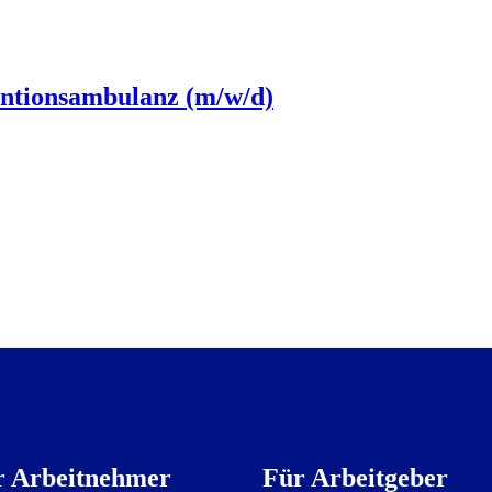
entionsambulanz (m/w/d)
r Arbeitnehmer
Für Arbeitgeber